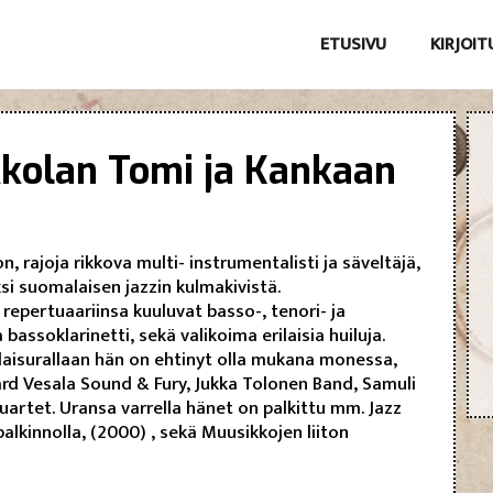
ETUSIVU
KIRJOI
kkolan Tomi ja Kankaan
 rajoja rikkova multi- instrumentalisti ja säveltäjä,
si suomalaisen jazzin kulmakivistä.
 repertuaariinsa kuuluvat basso-, tenori- ja
bassoklarinetti, sekä valikoima erilaisia huiluja.
ilaisurallaan hän on ehtinyt olla mukana monessa,
rd Vesala Sound & Fury, Jukka Tolonen Band, Samuli
artet. Uransa varrella hänet on palkittu mm. Jazz
palkinnolla, (2000) , sekä Muusikkojen liiton