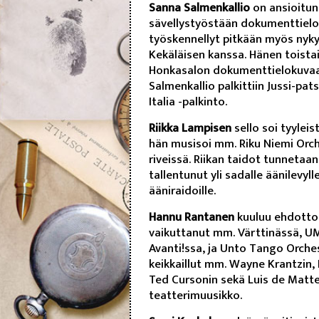
Sanna Salmenkallio
on ansioitunu
sävellystyöstään dokumenttielok
työskennellyt pitkään myös nyky
Kekäläisen kanssa. Hänen toistai
Honkasalon dokumenttielokuvaan
Salmenkallio palkittiin Jussi-pa
Italia -palkinto.
Riikka Lampisen
sello soi tyyleis
hän musisoi mm. Riku Niemi Orc
riveissä. Riikan taidot tunnetaa
tallentunut yli sadalle äänilevy
ääniraidoille.
Hannu Rantanen
kuuluu ehdottom
vaikuttanut mm. Värttinässä, UM
Avanti!ssa, ja Unto Tango Orche
keikkaillut mm. Wayne Krantzin, 
Ted Cursonin sekä Luis de Matt
teatterimuusikko.