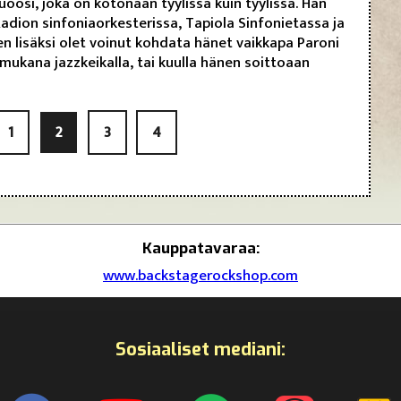
oosi, joka on kotonaan tyylissä kuin tyylissä. Hän
adion sinfoniaorkesterissa, Tapiola Sinfonietassa ja
n lisäksi olet voinut kohdata hänet vaikkapa Paroni
mukana jazzkeikalla, tai kuulla hänen soittoaan
1
2
3
4
Kauppatavaraa:
www.backstagerockshop.com
Sosiaaliset mediani: