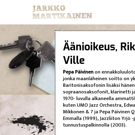
Äänioikeus, Ri
Ville
Pepa Päivinen
on ennakkoluuloton,
jonka maanläheinen soitto on yk
Baritonisaksofonin lisäksi hänen
sopraanosaksofonit, klarinetti ja 
1970- luvulla alkaneella ammatt
kuten UMO Jazz Orchestra, Edwa
Mikkonen & 7 ja Pepa Päivinen Qu
Emmalla (1999), Jazzliiton Yrjö -
tunnustuspalkinnolla (2003).