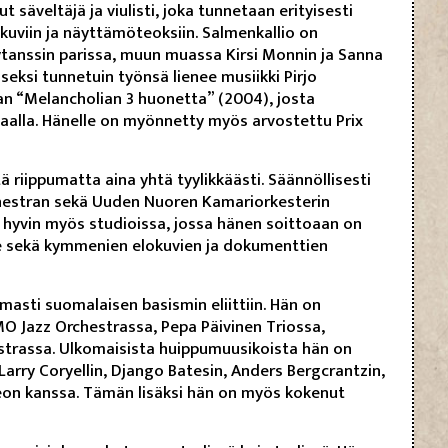
t säveltäjä ja viulisti, joka tunnetaan erityisesti
uviin ja näyttämöteoksiin. Salmenkallio on
tanssin parissa, muun muassa Kirsi Monnin ja Sanna
seksi tunnetuin työnsä lienee musiikki Pirjo
 “Melancholian 3 huonetta” (2004), josta
tsaalla. Hänelle on myönnetty myös arvostettu Prix
tä riippumatta aina yhtä tyylikkäästi. Säännöllisesti
hestran sekä Uuden Nuoren Kamariorkesterin
n hyvin myös studioissa, jossa hänen soittoaan on
lle sekä kymmenien elokuvien ja dokumenttien
asti suomalaisen basismin eliittiin. Hän on
O Jazz Orchestrassa, Pepa Päivinen Triossa,
strassa. Ulkomaisista huippumuusikoista hän on
Larry Coryellin, Django Batesin, Anders Bergcrantzin,
eon kanssa. Tämän lisäksi hän on myös kokenut