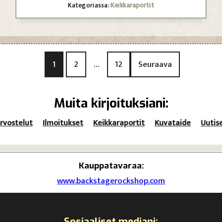
Kategoriassa:
Keikkaraportit
A
1
2
…
12
Seuraava
r
t
Muita kirjoituksiani:
i
k
rvostelut
Ilmoitukset
Keikkaraportit
Kuvataide
Uutis
k
e
Kauppatavaraa:
l
www.backstagerockshop.com
i
e
Sosiaaliset mediani: