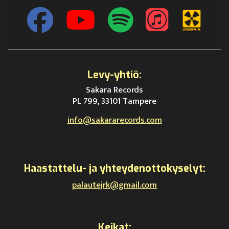
Levy-yhtiö:
Sakara Records
PL 799, 33101 Tampere
info@sakararecords.com
Haastattelu- ja yhteydenottokyselyt:
palautejrk@gmail.com
Keikat: