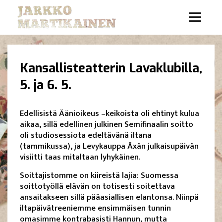
Kansallisteatterin Lavaklubilla,
5. ja 6. 5.
Edellisistä Äänioikeus –keikoista oli ehtinyt kulua
aikaa, sillä edellinen julkinen Semifinaalin soitto
oli studiosessiota edeltävänä iltana
(tammikussa), ja Levykauppa Äxän julkaisupäivän
visiitti taas mitaltaan lyhykäinen.
Soittajistomme on kiireistä lajia: Suomessa
soittotyöllä elävän on totisesti soitettava
ansaitakseen sillä pääasiallisen elantonsa. Niinpä
iltapäivätreeniemme ensimmäisen tunnin
omasimme kontrabasisti Hannun, mutta