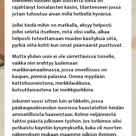
menneen vuoden ajan odotettu loma on
räjähtänyt lomalaisten käsiin, tilanteeseen jossa
jotain tuhoutuu aivan millä hetkellä hyvänsä.
Jollei tiedä mihin on matkalla, eksyy helposti.
Jollei selvitä itselleen, mitä olisi vailla, alkaa
helposti toteuttamaan muiden käsityksiä siitä,
pyrkiä niitä kohti kun omat päämäärät puuttuvat.
Mutta yhden onni ei ole siirrettävissä toiselle,
vaikka niin erehtyy luulemaan
markkinamaailmassa, jossa onnellisuus on
kaupan, pieninä palasina. Onnea myydään
kattohuoneistona, merkkilaukkuna,
kutsutilaisuutena tai meikkipurkkina.
Jokunen vuosi sitten luin artikkelin, jossa
pääkaupunkiseudun nuorisoa haastateltiin heidän
ammatillisista haaveistaan. Kolme neljännestä
tahtoi päästä julkiseen työhön. Jos tutkimus olisi
potkaistu käyntiin kysymyksellä, kuka oli nuorten
näkemyksen mukaan maamme julkisin ihminen,