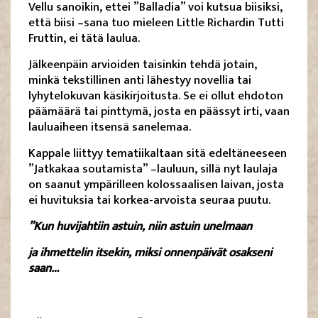
Vellu sanoikin, ettei ”Balladia” voi kutsua biisiksi,
että biisi –sana tuo mieleen Little Richardin Tutti
Fruttin, ei tätä laulua.
Jälkeenpäin arvioiden taisinkin tehdä jotain,
minkä tekstillinen anti lähestyy novellia tai
lyhytelokuvan käsikirjoitusta. Se ei ollut ehdoton
päämäärä tai pinttymä, josta en päässyt irti, vaan
lauluaiheen itsensä sanelemaa.
Kappale liittyy tematiikaltaan sitä edeltäneeseen
”Jatkakaa soutamista” –lauluun, sillä nyt laulaja
on saanut ympärilleen kolossaalisen laivan, josta
ei huvituksia tai korkea-arvoista seuraa puutu.
”Kun huvijahtiin astuin, niin astuin unelmaan
ja ihmettelin itsekin, miksi onnenpäivät osakseni
saan…