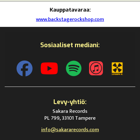
Kauppatavaraa:
www.backstagerockshop.com
Sosiaaliset mediani:
Levy-yhtiö:
Sakara Records
PL 799, 33101 Tampere
info@sakararecords.com