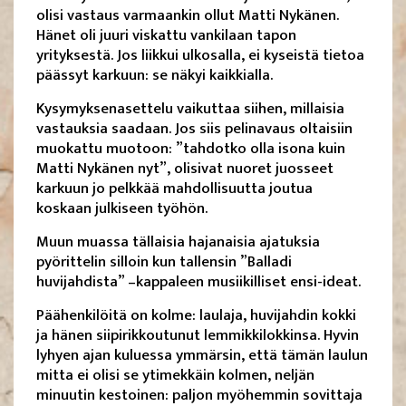
olisi vastaus varmaankin ollut Matti Nykänen.
Hänet oli juuri viskattu vankilaan tapon
yrityksestä. Jos liikkui ulkosalla, ei kyseistä tietoa
päässyt karkuun: se näkyi kaikkialla.
Kysymyksenasettelu vaikuttaa siihen, millaisia
vastauksia saadaan. Jos siis pelinavaus oltaisiin
muokattu muotoon: ”tahdotko olla isona kuin
Matti Nykänen nyt”, olisivat nuoret juosseet
karkuun jo pelkkää mahdollisuutta joutua
koskaan julkiseen työhön.
Muun muassa tällaisia hajanaisia ajatuksia
pyörittelin silloin kun tallensin ”Balladi
huvijahdista” –kappaleen musiikilliset ensi-ideat.
Päähenkilöitä on kolme: laulaja, huvijahdin kokki
ja hänen siipirikkoutunut lemmikkilokkinsa. Hyvin
lyhyen ajan kuluessa ymmärsin, että tämän laulun
mitta ei olisi se ytimekkäin kolmen, neljän
minuutin kestoinen: paljon myöhemmin sovittaja