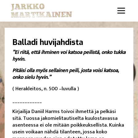
Balladi huvijahdista
”Ei riitä, että ihminen voi katsoa peilistä, onko tukka
hyvin.
Pitäisi olla myös sellainen peili, josta voisi katsoa,
onko sielu hyvin.”
( Herakleitos, n. 500 –luvulla )
____________
Kirjailija Daniil Harms toivoi ihmettä ja pelkäsi
sitä. Tuossa jakomielitautiselta kuulostavassa
asenteessa ei ole mitään poikkeuksellista. Kuinka
usein voikaan nähdä tilanteen, jossa koko