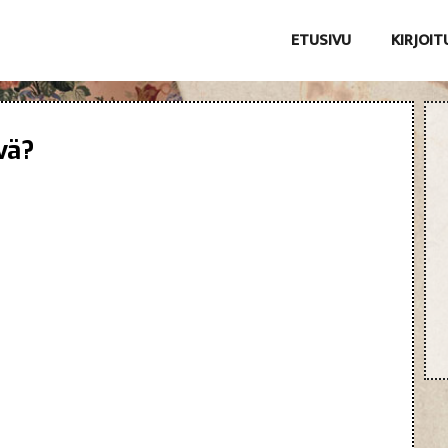
ETUSIVU
KIRJOI
vä?