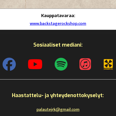
Kauppatavaraa:
www.backstagerockshop.com
Sosiaaliset mediani:
Haastattelu- ja yhteydenottokyselyt:
palautejrk@gmail.com