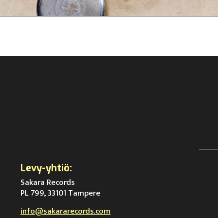
Levy-yhtiö:
Sakara Records
PL 799, 33101 Tampere
info@sakararecords.com