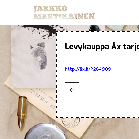
Levykauppa Äx tarjo
http://äx.fi/P264909