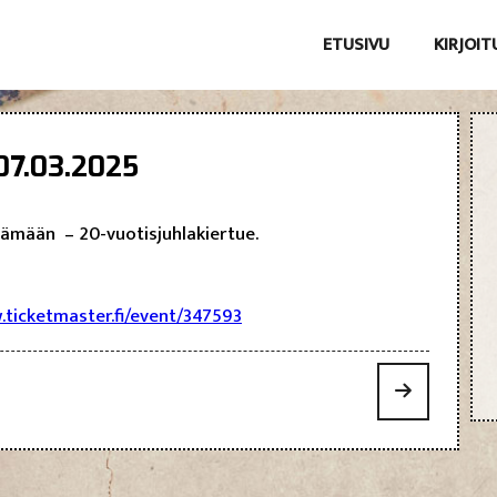
ETUSIVU
KIRJOI
 07.03.2025
lämään – 20-vuotisjuhlakiertue.
.ticketmaster.fi/event/347593