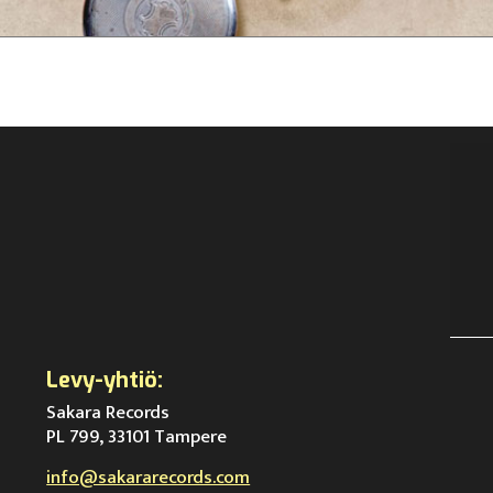
Levy-yhtiö:
Sakara Records
PL 799, 33101 Tampere
info@sakararecords.com