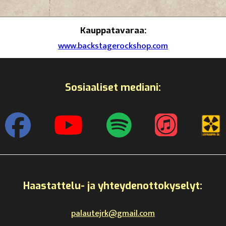
Kauppatavaraa:
www.backstagerockshop.com
Sosiaaliset mediani:
Haastattelu- ja yhteydenottokyselyt:
palautejrk@gmail.com