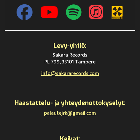
Levy-yhtiö:
Sakara Records
PL 799, 33101 Tampere
info@sakararecords.com
Haastattelu- ja yhteydenottokyselyt:
palautejrk@gmail.com
Keikat: