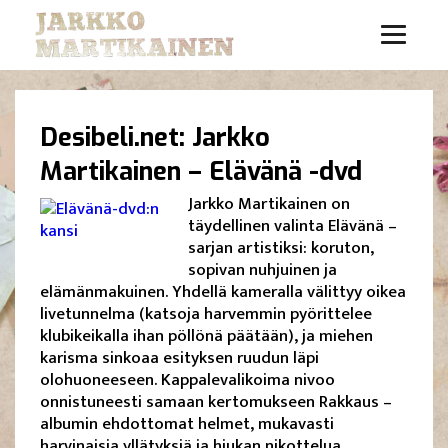
Desibeli.net: Jarkko
Martikainen – Elävänä -dvd
Jarkko Martikainen on
täydellinen valinta Elävänä –
sarjan artistiksi: koruton,
sopivan nuhjuinen ja
elämänmakuinen. Yhdellä kameralla välittyy oikea
livetunnelma (katsoja harvemmin pyörittelee
klubikeikalla ihan pöllönä päätään), ja miehen
karisma sinkoaa esityksen ruudun läpi
olohuoneeseen. Kappalevalikoima nivoo
onnistuneesti samaan kertomukseen Rakkaus –
albumin ehdottomat helmet, mukavasti
harvinaisia yllätyksiä ja hiukan nikottelua